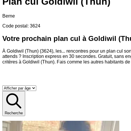
Plan cul
Goldiwil (Thun)
Berne
Code postal
:
3624
Votre prochain plan cul à Goldiwil (Th
À Goldiwil (Thun) (3624), les
...
rencontres pour un plan cul son
attends ? Inscription express en 30 secondes. Gratuit, sans e
critères à Goldiwil (Thun). Fais comme les autres habitants de G
Recherche