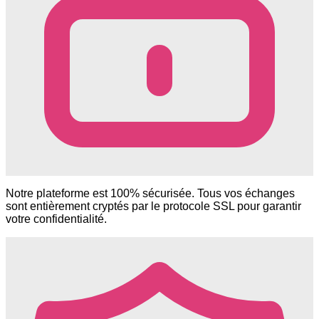
Notre plateforme est 100% sécurisée. Tous vos échanges
sont entièrement cryptés par le protocole SSL pour garantir
votre confidentialité.