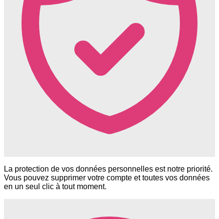
La protection de vos données personnelles est notre priorité.
Vous pouvez supprimer votre compte et toutes vos données
en un seul clic à tout moment.