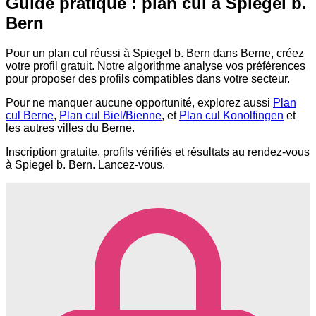
Guide pratique : plan cul à Spiegel b.
Bern
Pour un plan cul réussi à Spiegel b. Bern dans Berne, créez
votre profil gratuit. Notre algorithme analyse vos préférences
pour proposer des profils compatibles dans votre secteur.
Pour ne manquer aucune opportunité, explorez aussi
Plan
cul Berne
,
Plan cul Biel/Bienne
, et
Plan cul Konolfingen
et
les autres villes du Berne.
Inscription gratuite, profils vérifiés et résultats au rendez-vous
à Spiegel b. Bern. Lancez-vous.